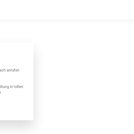
fach anrufen
ltung in tollen
n.